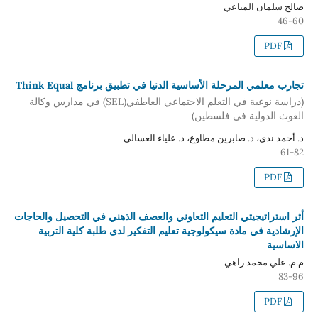
صالح سلمان المناعي
46-60
PDF
تجارب معلمي المرحلة الأساسية الدنيا في تطبيق برنامج Think Equal
(دراسة نوعية في التعلم الاجتماعي العاطفي(SEL) في مدارس وكالة
الغوث الدولية في فلسطين)
د. أحمد ندى، د. صابرين مطاوع، د. علياء العسالي
61-82
PDF
أثر استراتيجيتي التعليم التعاوني والعصف الذهني في التحصيل والحاجات
الإرشادية في مادة سيكولوجية تعليم التفكير لدى طلبة كلية التربية
الاساسية
م.م. علي محمد راهي
83-96
PDF