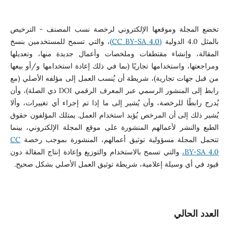
تخضع المجلة وموقعها الإلكتروني لرخصة نسب المصنف - الترخيص
بالمثل 4.0 الدولية
(CC BY-SA 4.0)
، والتي تسمح للمستخدمين بنسخ
المقالة، وإنشاء مقتطفات وملخصات وأعمال جديدة منها، وتعديلها
ومراجعتها، واستخدامها تجاريًا (بما في ذلك إعادة استخدامها و/أو بيعها
من قبل جهات تجارية)، شريطة أن يُنسب العمل إلى مؤلفه الأصلي (مع
رابط إلى المنشور الرسمي عبر المعرف الرقمي DOI ذي الصلة)، وأن
يُدرج رابطًا للرخصة، وأن يُشير إلى ما إذا تم إجراء أي تغييرات، وألا
يُشير ذلك إلى أن المرخص يُؤيد استخدام العمل. يمتلك المؤلفون حقوق
الطبع والنشر لأعمالهم المنشورة على موقع المجلة الإلكتروني، بينما
تتحمل المجلة مسؤولية توثيق أعمالهم، المنشورة بموجب رخصة
CC
BY-SA 4.0،
والتي تسمح بالاستخدام والتوزيع وإعادة إنتاج المقالة دون
قيود في أي وسيلة إعلامية، شريطة توثيق العمل الأصلي بشكل صحيح.
العدد الحالي