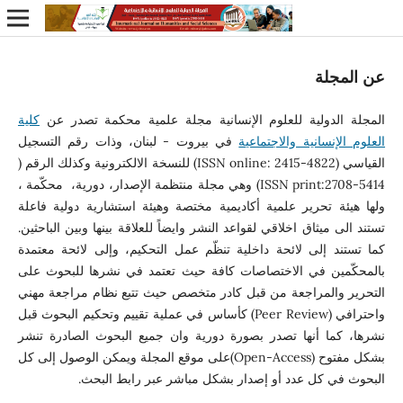
عن المجلة
المجلة الدولية للعلوم الإنسانية مجلة علمية محكمة تصدر عن
كلية
العلوم الإنسانية والاجتماعية
في بيروت - لبنان، وذات رقم التسجيل
القياسي (ISSN online: 2415-4822) للنسخة الالكترونية وكذلك الرقم (
5414-2708:ISSN print) وهي مجلة منتظمة الإصدار، دورية، محكّمة ،
ولها هيئة تحرير علمية أكاديمية مختصة وهيئة استشارية دولية فاعلة
تستند الى ميثاق اخلاقي لقواعد النشر وايضاً للعلاقة بينها وبين الباحثين.
كما تستند إلى لائحة داخلية تنظّم عمل التحكيم، وإلى لائحة معتمدة
بالمحكّمين في الاختصاصات كافة حيث تعتمد في نشرها للبحوث على
التحرير والمراجعة من قبل كادر متخصص حيث تتبع نظام مراجعة مهني
واحترافي (
Peer Review
) كأساس في عملية تقييم وتحكيم البحوث قبل
نشرها، كما أنها تصدر بصورة دورية وان جميع البحوث الصادرة تنشر
بشكل مفتوح (
Open-Access
)على موقع المجلة ويمكن الوصول إلى كل
البحوث في كل عدد أو إصدار بشكل مباشر عبر رابط البحث.