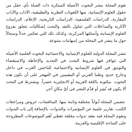
تقوم المجلة بنشر البحوث الأصيلة المبتكرة ذات الصلة بأي حقل من
حقول العلوم الإنسانية، منها اللغويات النظرية والتطبيقية، الآداب والآداب
المقارنة، الدراسات الفلسفية، الدراسات التاريخية، الإعلام، الدراسات
الآثارية والمداخلات التي تتناول بالنقد والبحث إشكاليات تتعلق بفروع
العلوم الإنسانية وأسئلتها المركزية، وكذلك تلك التي تعكس جدلاً وسجالاً
حول ما ينشر في المجلة من إسهامات متنوعة.
تنشر المجلة الدولية للعلوم الإنسانية والاجتماعية البحوث العلمية الأصيلة
التي تتوافر فيها شروط البحث في التحديد والإحاطة والاستقصاء
والتوثيق في العلوم الإنسانية والاجتماعية للباحثين العرب في داخل
وخارج حدود وطننا العربي أو المقيمين في المهجر على أن تكون هذه
البحوث مكتوبة باللغة العربية أو الانجليزية حصراً، ويشترط في البحث
ألا يكون قد نُشِرَ أو قدَّم للنشر في أيّ مكانٍ آخر.
تتضمن المجلة أبواباً مختلفة وثابتة منها: المناقشات، عروض ومراجعات
الكتب، تقارير علمية عن المؤتمرات والندوات، بالإضافة إلى باب الندوات
وتقوم المجلة فيه بعقد ندوات مغلقة تغطي أهم الموضوعات المطروحة
على الساحة الإقليمية والعربية.