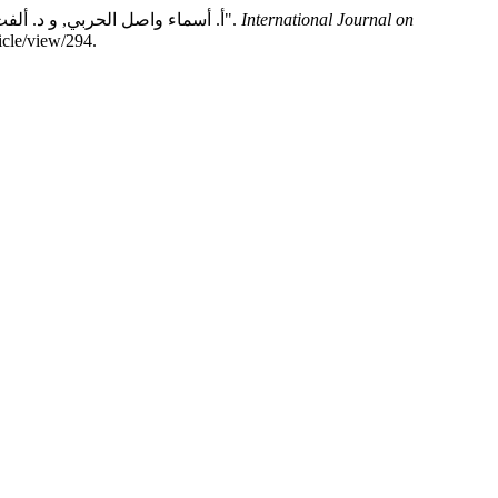
International Journal on
أ. أسماء واصل الحربي, و د. ألفت عبد العزيز الأشي. "الالعاب التربوية وعلاقتها بتعزيز الثقة بالنفس لدى طفل ما قبل المدرسة من وجهة نظر معلمات الروضة بمكة المكرمة".
, no. 24 (سبتمبر 5, 2021): 150