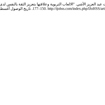
–177. تاريخ الوصول أغسطس 6, 2026. http://ijohss.com/index.php/IJoHSS/article/view/294.