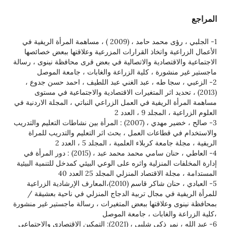
المراجع
1- الجلبي ، رؤى محمد حامد ، (2009 ) ، مساهمة المرأة الريفية في
الأعمال الزراعية واتخاذ القرارات المزرعية وعلاقتها ببعض خصائصها
الاجتماعية والاقتصادية والاتصالية في بعض قرى محافظة نينوى ، رسالة
ماجستير غير منشورة ، كلية الزراعة والغابات ، جامعة الموصل
2- الزعبي ، سجا طه ، عبد الغني عبد اللطيف ، احمد حسن جدوع ،
(2013) ، تحديد اثر المتغيرات الاقتصادية والاجتماعية في مستوى
مساهمة المرأة الريفية في العمل الزراعي النباتي ، المجلة الاردنية في
العلوم الزراعية ، المجلد 9 ، العدد 2
3- صالح ، خضير مهدي ، (2007) : المرأة بين نشاطات التعليم والتدريب
والاستخدام في قطاعات العمل ، بحث اثر التعليم والتدريب للمراة
الريفية ، مجلة جامعة كربلاء العلمية ، المجلد 5 ، العدد 2
4- العاطي ، حنان سامي محمد محمد عبد ، (2015) : دور المرأة في
إدارة المخلفات المنزلية واثره على الوعي البيئي كمدخل للتنمية البيئية
المستدامة ، مجلة الاقتصاد المنزلي المجلد 25 العدد 40
5- العبادي ، حنان شاكر قاسم (2010)،المعارف الإرشادية الزراعية
للمرأة الريفية في مجال تربية الدجاج المنزلي في ناحية بعشيقة /
بمحافظة نينوى وعلاقتها ببعض المتغيرات ، رسالة ماجستير غير منشورة
،كلية الزراعة والغابات ، جامعة الموصل
6- عبد الله ، نمر ذكي شلبي ، (2021): التمكين الاقتصادي والاجتماعي